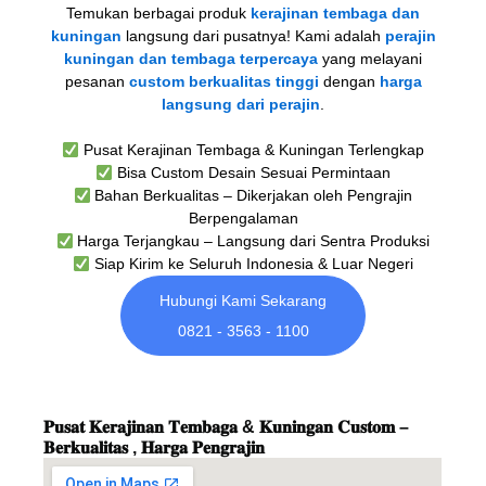
Temukan berbagai produk
kerajinan tembaga dan
kuningan
langsung dari pusatnya! Kami adalah
perajin
kuningan dan tembaga terpercaya
yang melayani
pesanan
custom berkualitas tinggi
dengan
harga
langsung dari perajin
.
Pusat Kerajinan Tembaga & Kuningan Terlengkap
Bisa Custom Desain Sesuai Permintaan
Bahan Berkualitas – Dikerjakan oleh Pengrajin
Berpengalaman
Harga Terjangkau – Langsung dari Sentra Produksi
Siap Kirim ke Seluruh Indonesia & Luar Negeri
Hubungi Kami Sekarang
0821 - 3563 - 1100
𝐏𝐮𝐬𝐚𝐭 𝐊𝐞𝐫𝐚𝐣𝐢𝐧𝐚𝐧 𝐓𝐞𝐦𝐛𝐚𝐠𝐚 & 𝐊𝐮𝐧𝐢𝐧𝐠𝐚𝐧 𝐂𝐮𝐬𝐭𝐨𝐦 –
𝐁𝐞𝐫𝐤𝐮𝐚𝐥𝐢𝐭𝐚𝐬 , 𝐇𝐚𝐫𝐠𝐚 𝐏𝐞𝐧𝐠𝐫𝐚𝐣𝐢𝐧