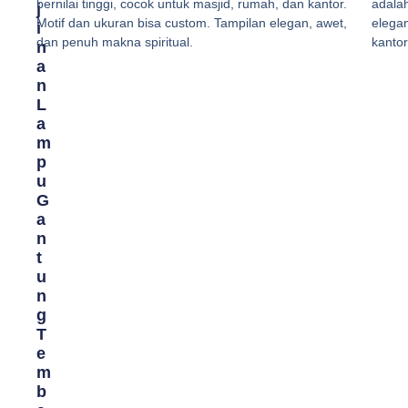
bernilai tinggi, cocok untuk masjid, rumah, dan kantor.
adalah
J
Motif dan ukuran bisa custom. Tampilan elegan, awet,
elegan
I
dan penuh makna spiritual.
kantor
N
A
N
L
A
M
P
U
G
A
N
T
U
N
G
T
E
M
B