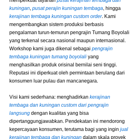
memperkuat layanan
pusat kerajinan tembaga dan
kuningan
,
pusat perajin kuningan tembaga
, hingga
kerajinan tembaga kuningan custom order
. Kami
mengembangkan sistem produksi berbasis
pengalaman turun-temurun pengrajin Tumang Boyolali
yang terkenal secara nasional maupun internasional.
Workshop kami juga dikenal sebagai
pengrajin
tembaga kuningan tumang boyolali
yang
menghasilkan produk orisinal bernilai seni tinggi.
Reputasi ini diperkuat oleh permintaan berulang dari
konsumen luar pulau dan mancanegara.
Visi kami sederhana: menghadirkan
kerajinan
tembaga dan kuningan custom dari pengrajin
langsung
dengan kualitas yang bisa
dipertanggungjawabkan. Pendekatan ini mendorong
kepercayaan konsumen, terutama bagi yang ingin
jual
kerajinan tembaga dan kuningan
dalam skala proyek