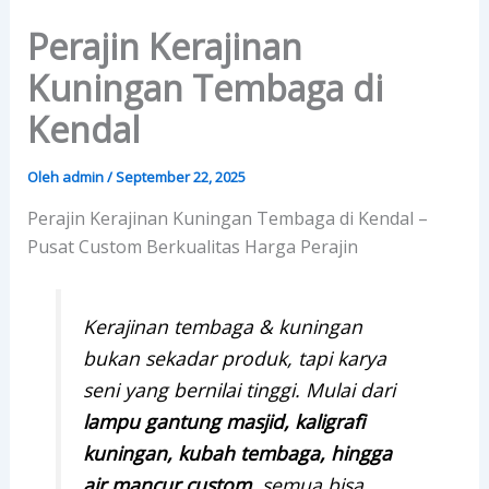
Lewati
Perajin Kerajinan
ke
konten
Kuningan Tembaga di
Kendal
Oleh
admin
/
September 22, 2025
Perajin Kerajinan Kuningan Tembaga di Kendal –
Pusat Custom Berkualitas Harga Perajin
Kerajinan tembaga & kuningan
bukan sekadar produk, tapi karya
seni yang bernilai tinggi. Mulai dari
lampu gantung masjid, kaligrafi
kuningan, kubah tembaga, hingga
air mancur custom
, semua bisa