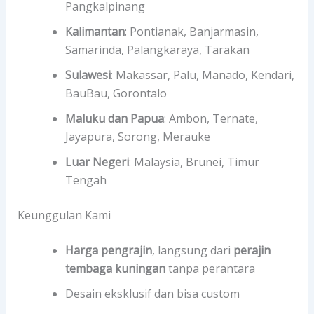
Pangkalpinang
Kalimantan
: Pontianak, Banjarmasin,
Samarinda, Palangkaraya, Tarakan
Sulawesi
: Makassar, Palu, Manado, Kendari,
BauBau, Gorontalo
Maluku dan Papua
: Ambon, Ternate,
Jayapura, Sorong, Merauke
Luar Negeri
: Malaysia, Brunei, Timur
Tengah
Keunggulan Kami
Harga pengrajin
, langsung dari
perajin
tembaga kuningan
tanpa perantara
Desain eksklusif dan bisa custom