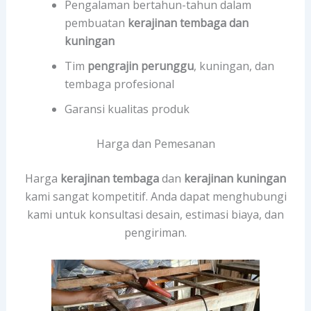
Pengalaman bertahun-tahun dalam
pembuatan
kerajinan tembaga dan
kuningan
Tim
pengrajin perunggu
, kuningan, dan
tembaga profesional
Garansi kualitas produk
Harga dan Pemesanan
Harga
kerajinan tembaga
dan
kerajinan kuningan
kami sangat kompetitif. Anda dapat menghubungi
kami untuk konsultasi desain, estimasi biaya, dan
pengiriman.