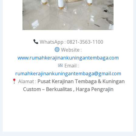
WhatsApp : 0821-3563-1100
Website :
www.rumahkerajinankuningantembaga.com
Email :
rumahkerajinankuningantembaga@gmail.com
Alamat :
Pusat Kerajinan Tembaga & Kuningan
Custom – Berkualitas , Harga Pengrajin