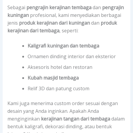
Sebagai
pengrajin kerajinan tembaga
dan
pengrajin
kuningan
profesional, kami menyediakan berbagai
jenis
produk kerajinan dari kuningan
dan
produk
kerajinan dari tembaga
, seperti:
Kaligrafi kuningan dan tembaga
Ornamen dinding interior dan eksterior
Aksesoris hotel dan restoran
Kubah masjid tembaga
Relif 3D dan patung custom
Kami juga menerima custom order sesuai dengan
desain yang Anda inginkan. Apakah Anda
menginginkan
kerajinan tangan dari tembaga
dalam
bentuk kaligrafi, dekorasi dinding, atau bentuk