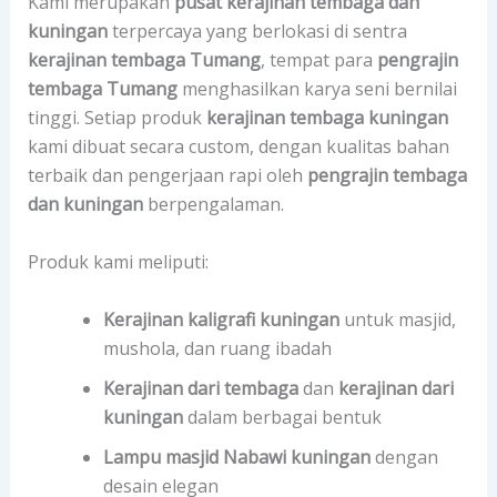
Kami merupakan
pusat kerajinan tembaga dan
kuningan
terpercaya yang berlokasi di sentra
kerajinan tembaga Tumang
, tempat para
pengrajin
tembaga Tumang
menghasilkan karya seni bernilai
tinggi. Setiap produk
kerajinan tembaga kuningan
kami dibuat secara custom, dengan kualitas bahan
terbaik dan pengerjaan rapi oleh
pengrajin tembaga
dan kuningan
berpengalaman.
Produk kami meliputi:
Kerajinan kaligrafi kuningan
untuk masjid,
mushola, dan ruang ibadah
Kerajinan dari tembaga
dan
kerajinan dari
kuningan
dalam berbagai bentuk
Lampu masjid Nabawi kuningan
dengan
desain elegan