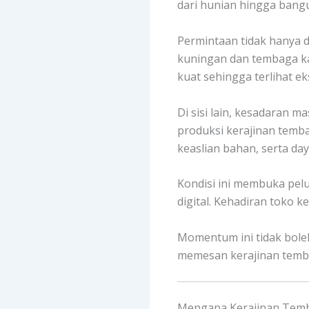
dari hunian hingga bang
Permintaan tidak hanya d
kuningan dan tembaga kar
kuat sehingga terlihat eks
Di sisi lain, kesadaran 
produksi kerajinan temba
keaslian bahan, serta da
Kondisi ini membuka pel
digital. Kehadiran toko 
Momentum ini tidak bole
memesan kerajinan temba
Mengapa Kerajinan Temb