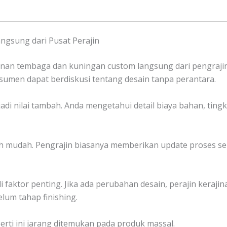
gsung dari Pusat Perajin
jinan tembaga dan kuningan custom langsung dari pengraji
umen dapat berdiskusi tentang desain tanpa perantara.
di nilai tambah. Anda mengetahui detail biaya bahan, tingk
bih mudah. Pengrajin biasanya memberikan update proses seh
 faktor penting. Jika ada perubahan desain, perajin keraj
lum tahap finishing.
rti ini jarang ditemukan pada produk massal.