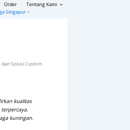
Order
Tentang Kami
ga Singapur
 dan Solusi Custom
kan kualitas
 terpercaya.
baga kuningan.