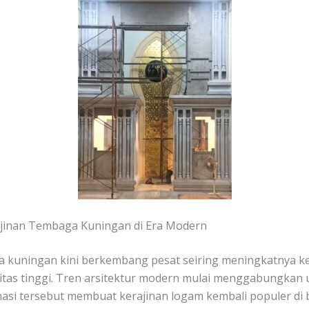
inan Tembaga Kuningan di Era Modern
 kuningan kini berkembang pesat seiring meningkatnya k
itas tinggi. Tren arsitektur modern mulai menggabungkan 
nasi tersebut membuat kerajinan logam kembali populer di 