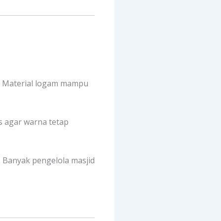
. Material logam mampu
 agar warna tetap
. Banyak pengelola masjid