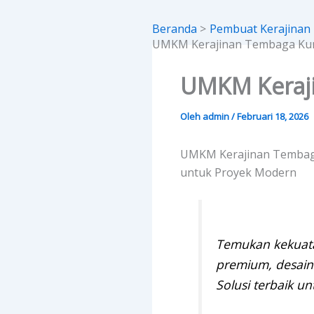
Lewati
ke
Beranda
Pembuat Kerajinan
UMKM Kerajinan Tembaga Ku
konten
UMKM Keraj
Oleh
admin
/
Februari 18, 2026
UMKM Kerajinan Tembaga 
untuk Proyek Modern
Temukan kekua
premium, desain 
Solusi terbaik u