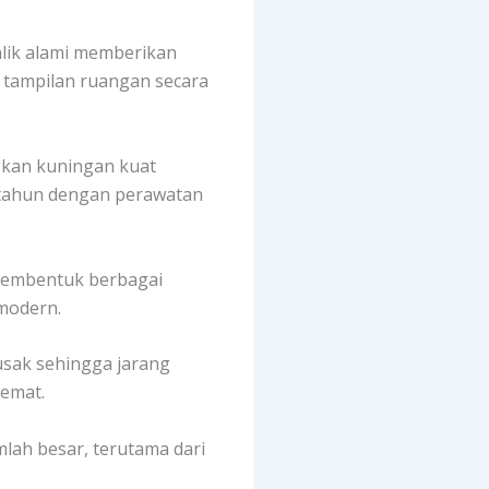
alik alami memberikan
 tampilan ruangan secara
ngkan kuningan kuat
 tahun dengan perawatan
 membentuk berbagai
 modern.
usak sehingga jarang
emat.
lah besar, terutama dari